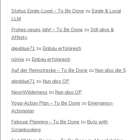
Status Eagle-Load – To Be Done
zu
Eagle & Local
LLM
Frohes neues Jahr! – To Be Done
zu
Still alive &
Affinity
alexblue71
zu
Einbau erfolgreich
nömix
zu
Einbau erfolgreich
Auf der Rennstrecke – To Be Done
zu
Nun also die 5
alexblue71
zu
Nun also OP
NeonWilderness
zu
Nun also OP
Yoga-Action Plan – To Be Done
zu
Emergency-
Actionplan
Februar Planning – To Be Done
zu
BuJo with
Scrapbooking