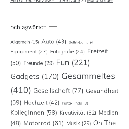
End Of Year-Review – To Be Done
zu
Monatsbilder
Schlagwörter
Auto
(43)
Allgemein
(15)
Bullet-Journal
(4)
Freizeit
Equipment
(27)
Fotografie
(24)
Fun
(221)
(50)
Freunde
(29)
Gesammeltes
Gadgets
(170)
(410)
Gesellschaft
(77)
Gesundheit
(59)
Hochzeit
(42)
Insta-Finds
(9)
KollegInnen
(58)
Medien
Kreativität
(32)
On The
Motorrad
(61)
(48)
Musik
(29)