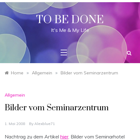
Skip
to
content
TO BE DONE
It's Me & My Life
»
»
Home
Allgemein
Bilder vom Seminarzentrum
Allgemein
Bilder vom Seminarzentrum
1. Mai 2008
By
Alexblue71
Nachtrag zu dem Artikel
hier
. Bilder vom Seminarhotel