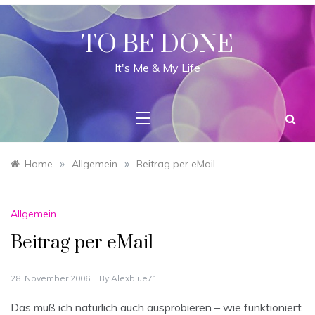
Skip
to
content
TO BE DONE
It's Me & My Life
»
»
Home
Allgemein
Beitrag per eMail
Allgemein
Beitrag per eMail
28. November 2006
By
Alexblue71
Das muß ich natürlich auch ausprobieren – wie funktioniert