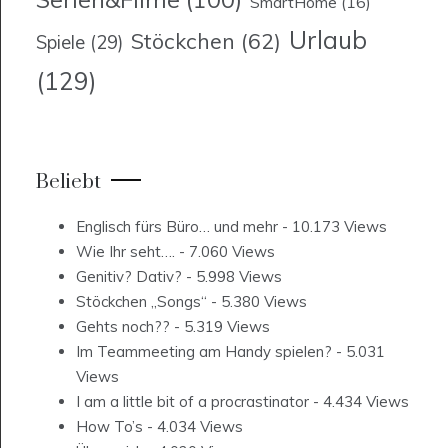
SmartHome
(16)
Urlaub
Stöckchen
(62)
Spiele
(29)
(129)
Beliebt
Englisch fürs Büro… und mehr
- 10.173 Views
Wie Ihr seht….
- 7.060 Views
Genitiv? Dativ?
- 5.998 Views
Stöckchen „Songs“
- 5.380 Views
Gehts noch??
- 5.319 Views
Im Teammeeting am Handy spielen?
- 5.031
Views
I am a little bit of a procrastinator
- 4.434 Views
How To’s
- 4.034 Views