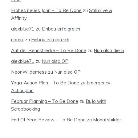
Frohes neues Jahr! – To Be Done
zu
Still alive &
Affinity
alexblue71
zu
Einbau erfolgreich
nömix
zu
Einbau erfolgreich
Auf der Rennstrecke – To Be Done
zu
Nun also die 5
alexblue71
zu
Nun also OP
NeonWilderness
zu
Nun also OP
Yoga-Action Plan – To Be Done
zu
Emergency-
Actionplan
Februar Planning – To Be Done
zu
BuJo with
Scrapbooking
End Of Year-Review – To Be Done
zu
Monatsbilder