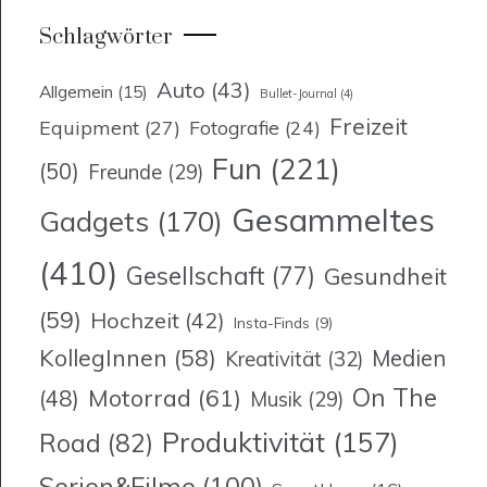
Schlagwörter
Auto
(43)
Allgemein
(15)
Bullet-Journal
(4)
Freizeit
Equipment
(27)
Fotografie
(24)
Fun
(221)
(50)
Freunde
(29)
Gesammeltes
Gadgets
(170)
(410)
Gesellschaft
(77)
Gesundheit
(59)
Hochzeit
(42)
Insta-Finds
(9)
KollegInnen
(58)
Medien
Kreativität
(32)
On The
Motorrad
(61)
(48)
Musik
(29)
Produktivität
(157)
Road
(82)
Serien&Filme
(100)