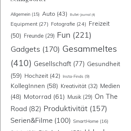
Auto
(43)
Allgemein
(15)
Bullet-Journal
(4)
Freizeit
Equipment
(27)
Fotografie
(24)
Fun
(221)
(50)
Freunde
(29)
Gesammeltes
Gadgets
(170)
(410)
Gesellschaft
(77)
Gesundheit
(59)
Hochzeit
(42)
Insta-Finds
(9)
KollegInnen
(58)
Medien
Kreativität
(32)
On The
Motorrad
(61)
(48)
Musik
(29)
Produktivität
(157)
Road
(82)
Serien&Filme
(100)
SmartHome
(16)