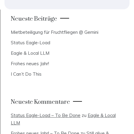
Neueste Beiträge
Mietbeteiligung für Fruchtfliegen @ Gemini
Status Eagle-Load
Eagle & Local LLM
Frohes neues Jahr!
I Can’t Do This
Neueste Kommentare
Status Eagle-Load – To Be Done
zu
Eagle & Local
LLM
Frohes neues Jahr! – To Be Done
zu
Still alive &