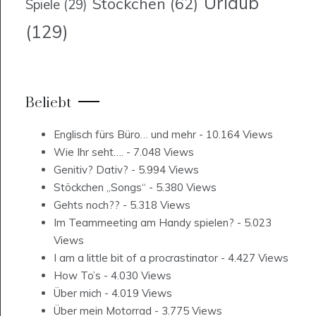
Urlaub
Stöckchen
(62)
Spiele
(29)
(129)
Beliebt
Englisch fürs Büro… und mehr
- 10.164 Views
Wie Ihr seht….
- 7.048 Views
Genitiv? Dativ?
- 5.994 Views
Stöckchen „Songs“
- 5.380 Views
Gehts noch??
- 5.318 Views
Im Teammeeting am Handy spielen?
- 5.023
Views
I am a little bit of a procrastinator
- 4.427 Views
How To’s
- 4.030 Views
Über mich
- 4.019 Views
Über mein Motorrad
- 3.775 Views