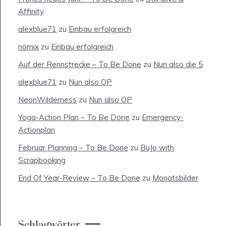
Affinity
alexblue71
zu
Einbau erfolgreich
nömix
zu
Einbau erfolgreich
Auf der Rennstrecke – To Be Done
zu
Nun also die 5
alexblue71
zu
Nun also OP
NeonWilderness
zu
Nun also OP
Yoga-Action Plan – To Be Done
zu
Emergency-
Actionplan
Februar Planning – To Be Done
zu
BuJo with
Scrapbooking
End Of Year-Review – To Be Done
zu
Monatsbilder
Schlagwörter