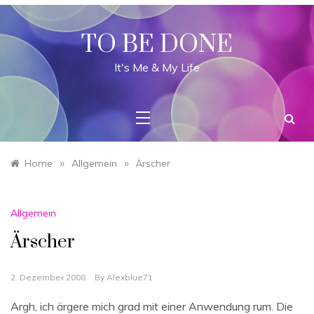
Skip
to
content
TO BE DONE
It's Me & My Life
»
»
Home
Allgemein
Ärscher
Allgemein
Ärscher
2. Dezember 2008
By
Alexblue71
Argh, ich ärgere mich grad mit einer Anwendung rum. Die