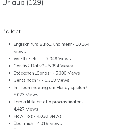
Urlaub
(129)
Beliebt
Englisch fürs Büro… und mehr
- 10.164
Views
Wie Ihr seht….
- 7.048 Views
Genitiv? Dativ?
- 5.994 Views
Stöckchen „Songs“
- 5.380 Views
Gehts noch??
- 5.318 Views
Im Teammeeting am Handy spielen?
-
5.023 Views
I am a little bit of a procrastinator
-
4.427 Views
How To’s
- 4.030 Views
Über mich
- 4.019 Views