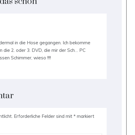
 das schön
”
dermal in die Hose gegangen. Ich bekomme
n die 2. oder 3. DVD, die mir der Sch… PC
assen Schimmer, wieso !!!!
ntar
tlicht.
Erforderliche Felder sind mit
*
markiert