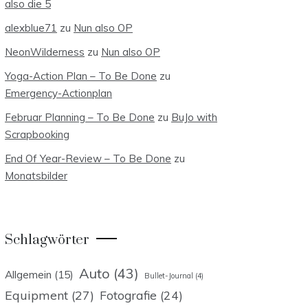
also die 5
alexblue71
zu
Nun also OP
NeonWilderness
zu
Nun also OP
Yoga-Action Plan – To Be Done
zu
Emergency-Actionplan
Februar Planning – To Be Done
zu
BuJo with
Scrapbooking
End Of Year-Review – To Be Done
zu
Monatsbilder
Schlagwörter
Auto
(43)
Allgemein
(15)
Bullet-Journal
(4)
Equipment
(27)
Fotografie
(24)