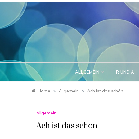
Skip
to
content
ALLGEMEIN
R UND A
»
»
Home
Allgemein
Ach ist das schön
Allgemein
Ach ist das schön