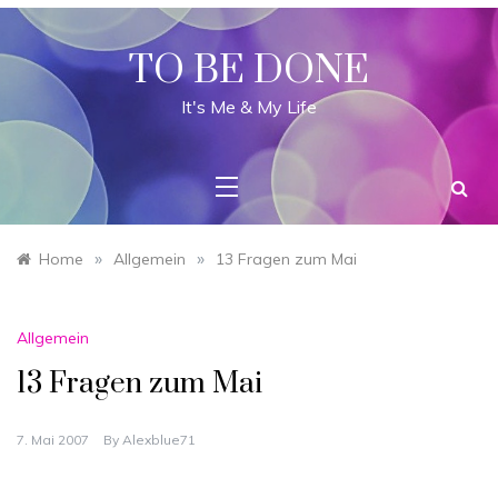
Skip
to
content
TO BE DONE
It's Me & My Life
»
»
Home
Allgemein
13 Fragen zum Mai
Allgemein
13 Fragen zum Mai
7. Mai 2007
By
Alexblue71