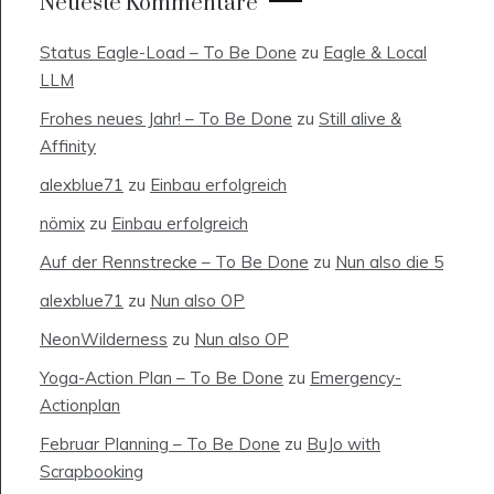
Neueste Kommentare
Status Eagle-Load – To Be Done
zu
Eagle & Local
LLM
Frohes neues Jahr! – To Be Done
zu
Still alive &
Affinity
alexblue71
zu
Einbau erfolgreich
nömix
zu
Einbau erfolgreich
Auf der Rennstrecke – To Be Done
zu
Nun also die 5
alexblue71
zu
Nun also OP
NeonWilderness
zu
Nun also OP
Yoga-Action Plan – To Be Done
zu
Emergency-
Actionplan
Februar Planning – To Be Done
zu
BuJo with
Scrapbooking