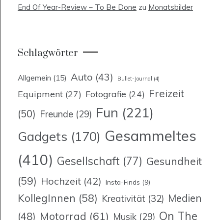
End Of Year-Review – To Be Done
zu
Monatsbilder
Schlagwörter
Auto
(43)
Allgemein
(15)
Bullet-Journal
(4)
Freizeit
Equipment
(27)
Fotografie
(24)
Fun
(221)
(50)
Freunde
(29)
Gesammeltes
Gadgets
(170)
(410)
Gesellschaft
(77)
Gesundheit
(59)
Hochzeit
(42)
Insta-Finds
(9)
KollegInnen
(58)
Medien
Kreativität
(32)
On The
Motorrad
(61)
(48)
Musik
(29)