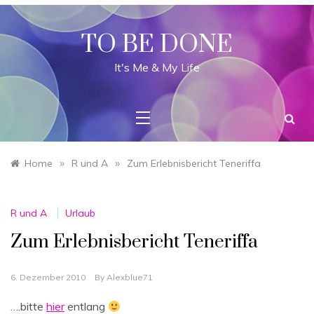
Skip
to
content
TO BE DONE
It's Me & My Life
»
»
Home
R und A
Zum Erlebnisbericht Teneriffa
R und A
Urlaub
Zum Erlebnisbericht Teneriffa
6. Dezember 2010
By
Alexblue71
….bitte
hier
entlang