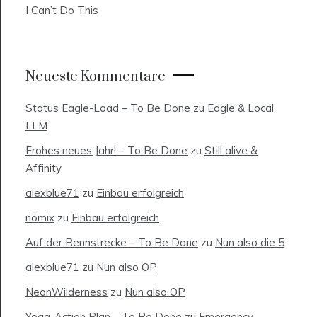
I Can’t Do This
Neueste Kommentare
Status Eagle-Load – To Be Done
zu
Eagle & Local
LLM
Frohes neues Jahr! – To Be Done
zu
Still alive &
Affinity
alexblue71
zu
Einbau erfolgreich
nömix
zu
Einbau erfolgreich
Auf der Rennstrecke – To Be Done
zu
Nun also die 5
alexblue71
zu
Nun also OP
NeonWilderness
zu
Nun also OP
Yoga-Action Plan – To Be Done
zu
Emergency-