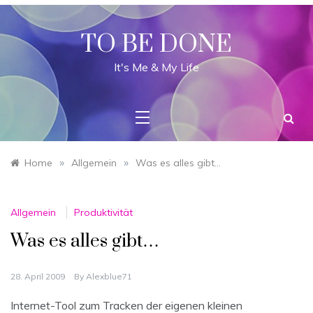
Skip
to
content
TO BE DONE
It's Me & My Life
»
»
Home
Allgemein
Was es alles gibt…
Allgemein
Produktivität
Was es alles gibt…
28. April 2009
By
Alexblue71
Internet-Tool zum Tracken der eigenen kleinen