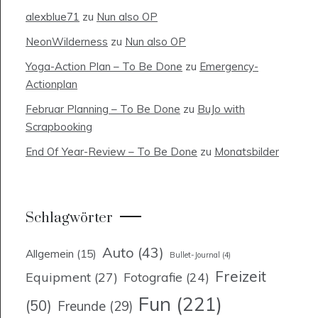
alexblue71
zu
Nun also OP
NeonWilderness
zu
Nun also OP
Yoga-Action Plan – To Be Done
zu
Emergency-
Actionplan
Februar Planning – To Be Done
zu
BuJo with
Scrapbooking
End Of Year-Review – To Be Done
zu
Monatsbilder
Schlagwörter
Auto
(43)
Allgemein
(15)
Bullet-Journal
(4)
Freizeit
Equipment
(27)
Fotografie
(24)
Fun
(221)
(50)
Freunde
(29)