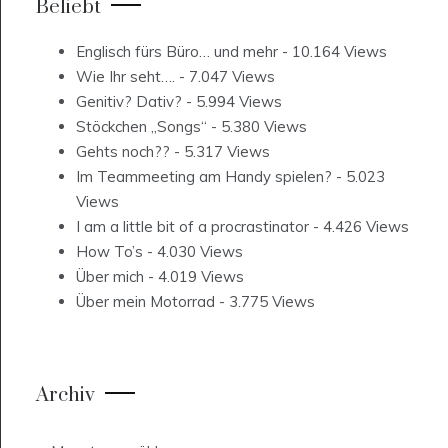
Beliebt
Englisch fürs Büro… und mehr
- 10.164 Views
Wie Ihr seht….
- 7.047 Views
Genitiv? Dativ?
- 5.994 Views
Stöckchen „Songs“
- 5.380 Views
Gehts noch??
- 5.317 Views
Im Teammeeting am Handy spielen?
- 5.023
Views
I am a little bit of a procrastinator
- 4.426 Views
How To’s
- 4.030 Views
Über mich
- 4.019 Views
Über mein Motorrad
- 3.775 Views
Archiv
Archiv