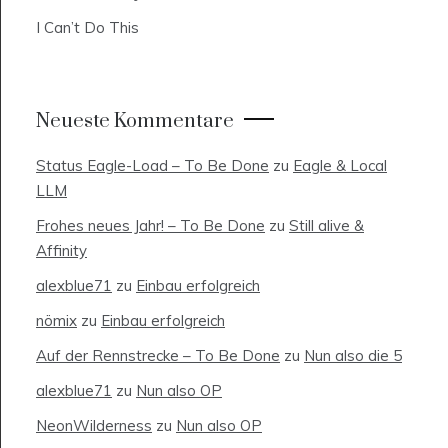
I Can’t Do This
Neueste Kommentare
Status Eagle-Load – To Be Done
zu
Eagle & Local
LLM
Frohes neues Jahr! – To Be Done
zu
Still alive &
Affinity
alexblue71
zu
Einbau erfolgreich
nömix
zu
Einbau erfolgreich
Auf der Rennstrecke – To Be Done
zu
Nun also die 5
alexblue71
zu
Nun also OP
NeonWilderness
zu
Nun also OP