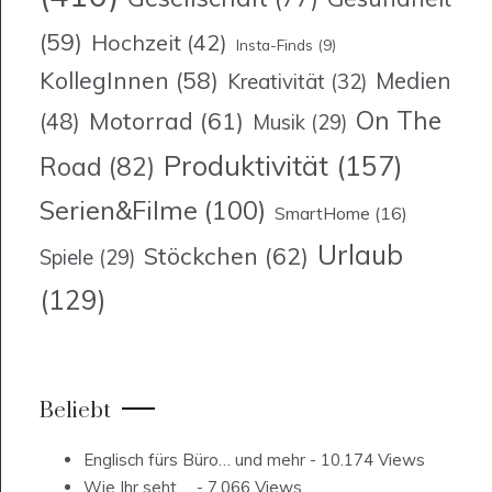
(59)
Hochzeit
(42)
Insta-Finds
(9)
KollegInnen
(58)
Medien
Kreativität
(32)
On The
Motorrad
(61)
(48)
Musik
(29)
Produktivität
(157)
Road
(82)
Serien&Filme
(100)
SmartHome
(16)
Urlaub
Stöckchen
(62)
Spiele
(29)
(129)
Beliebt
Englisch fürs Büro… und mehr
- 10.174 Views
Wie Ihr seht….
- 7.066 Views