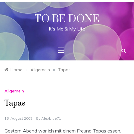
Skip
to
content
TO BE DONE
It's Me & My Life
»
»
Home
Allgemein
Tapas
Allgemein
Tapas
15. August 2008
By
Alexblue71
Gestern Abend war ich mit einem Freund Tapas essen.