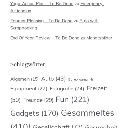
Yoga-Action Plan – To Be Done
zu
Emergency-
Actionplan
Februar Planning – To Be Done
zu
BuJo with
Scrapbooking
End Of Year-Review – To Be Done
zu
Monatsbilder
Schlagwörter
Auto
(43)
Allgemein
(15)
Bullet-Journal
(4)
Freizeit
Equipment
(27)
Fotografie
(24)
Fun
(221)
(50)
Freunde
(29)
Gesammeltes
Gadgets
(170)
(410)
Gesellschaft
(77)
Gesundheit