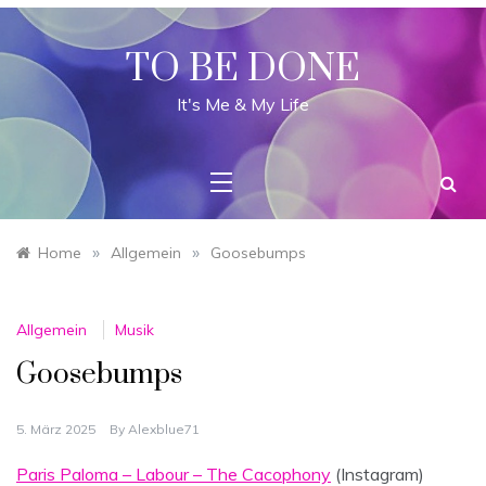
Skip
to
content
TO BE DONE
It's Me & My Life
»
»
Home
Allgemein
Goosebumps
Allgemein
Musik
Goosebumps
5. März 2025
By
Alexblue71
Paris Paloma – Labour – The Cacophony
(Instagram)