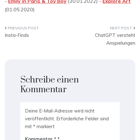
-
Emily in Paris & Toy Boy
(30.01.2022) -
Explore Art
(01.05.2020)
Beitragsnavigation
Insta-Finds
ChatGPT versteht
Anspielungen
Schreibe einen
Kommentar
Deine E-Mail-Adresse wird nicht
veröffentlicht.
Erforderliche Felder sind
mit
*
markiert
Kommentar
*