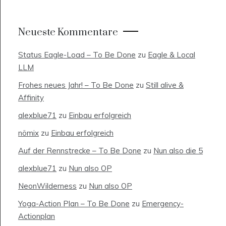
Neueste Kommentare
Status Eagle-Load – To Be Done
zu
Eagle & Local
LLM
Frohes neues Jahr! – To Be Done
zu
Still alive &
Affinity
alexblue71
zu
Einbau erfolgreich
nömix
zu
Einbau erfolgreich
Auf der Rennstrecke – To Be Done
zu
Nun also die 5
alexblue71
zu
Nun also OP
NeonWilderness
zu
Nun also OP
Yoga-Action Plan – To Be Done
zu
Emergency-
Actionplan