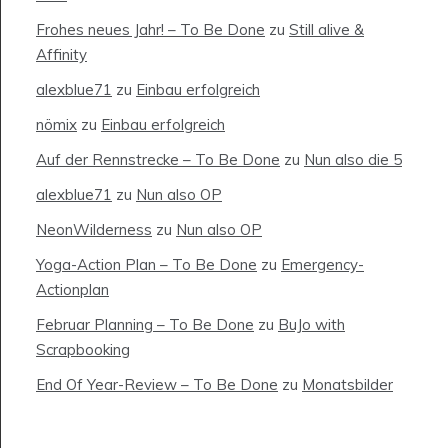
Frohes neues Jahr! – To Be Done
zu
Still alive &
Affinity
alexblue71
zu
Einbau erfolgreich
nömix
zu
Einbau erfolgreich
Auf der Rennstrecke – To Be Done
zu
Nun also die 5
alexblue71
zu
Nun also OP
NeonWilderness
zu
Nun also OP
Yoga-Action Plan – To Be Done
zu
Emergency-
Actionplan
Februar Planning – To Be Done
zu
BuJo with
Scrapbooking
End Of Year-Review – To Be Done
zu
Monatsbilder