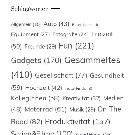
Schlagwörter
Auto
(43)
Allgemein
(15)
Bullet-Journal
(4)
Freizeit
Equipment
(27)
Fotografie
(24)
Fun
(221)
(50)
Freunde
(29)
Gesammeltes
Gadgets
(170)
(410)
Gesellschaft
(77)
Gesundheit
(59)
Hochzeit
(42)
Insta-Finds
(9)
KollegInnen
(58)
Medien
Kreativität
(32)
On The
Motorrad
(61)
(48)
Musik
(29)
Produktivität
(157)
Road
(82)
Serien&Filme
(100)
SmartHome
(16)