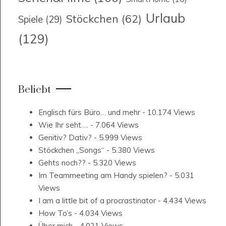
Urlaub
Stöckchen
(62)
Spiele
(29)
(129)
Beliebt
Englisch fürs Büro… und mehr
- 10.174 Views
Wie Ihr seht….
- 7.064 Views
Genitiv? Dativ?
- 5.999 Views
Stöckchen „Songs“
- 5.380 Views
Gehts noch??
- 5.320 Views
Im Teammeeting am Handy spielen?
- 5.031
Views
I am a little bit of a procrastinator
- 4.434 Views
How To’s
- 4.034 Views
Über mich
- 4.021 Views