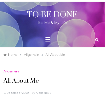
Skip
to
content
TO BE DONE
It's Me & My Life
»
»
Home
Allgemein
All About Me
Allgemein
All About Me
9. Dezember 2009
By
Alexblue71