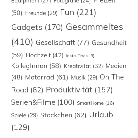
Freizeit
Equipment
(27)
Fotografie
(24)
Fun
(221)
(50)
Freunde
(29)
Gesammeltes
Gadgets
(170)
(410)
Gesellschaft
(77)
Gesundheit
(59)
Hochzeit
(42)
Insta-Finds
(9)
KollegInnen
(58)
Medien
Kreativität
(32)
On The
Motorrad
(61)
(48)
Musik
(29)
Produktivität
(157)
Road
(82)
Serien&Filme
(100)
SmartHome
(16)
Urlaub
Stöckchen
(62)
Spiele
(29)
(129)