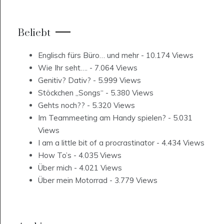
Beliebt
Englisch fürs Büro… und mehr
- 10.174 Views
Wie Ihr seht….
- 7.064 Views
Genitiv? Dativ?
- 5.999 Views
Stöckchen „Songs“
- 5.380 Views
Gehts noch??
- 5.320 Views
Im Teammeeting am Handy spielen?
- 5.031
Views
I am a little bit of a procrastinator
- 4.434 Views
How To’s
- 4.035 Views
Über mich
- 4.021 Views
Über mein Motorrad
- 3.779 Views