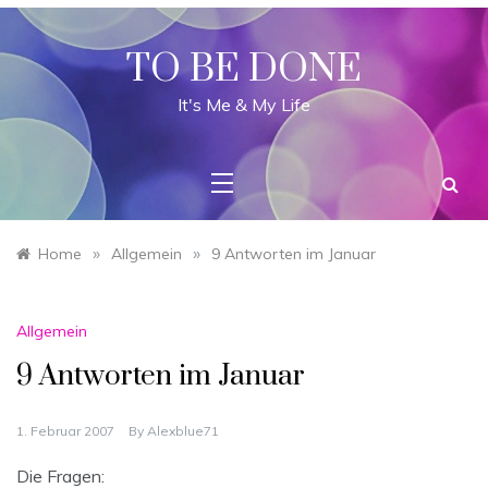
Skip
to
content
TO BE DONE
It's Me & My Life
»
»
Home
Allgemein
9 Antworten im Januar
Allgemein
9 Antworten im Januar
1. Februar 2007
By
Alexblue71
Die Fragen: