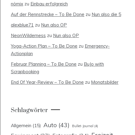
nömix
zu
Einbau erfolgreich
Auf der Rennstrecke – To Be Done
zu
Nun also die 5
alexblue71
zu
Nun also OP
NeonWilderness
zu
Nun also OP
Yoga-Action Plan – To Be Done
zu
Emergency-
Actionplan
Februar Planning – To Be Done
zu
BuJo with
Scrapbooking
End Of Year-Review – To Be Done
zu
Monatsbilder
Schlagwörter
Auto
(43)
Allgemein
(15)
Bullet-Journal
(4)