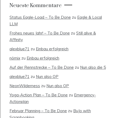
Neueste Kommentare
Status Eagle-Load – To Be Done
zu
Eagle & Local
LLM
Frohes neues Jahr! – To Be Done
zu
Still alive &
Affinity
alexblue71
zu
Einbau erfolgreich
nömix
zu
Einbau erfolgreich
Auf der Rennstrecke – To Be Done
zu
Nun also die 5
alexblue71
zu
Nun also OP
NeonWilderness
zu
Nun also OP
Yoga-Action Plan – To Be Done
zu
Emergency-
Actionplan
Februar Planning – To Be Done
zu
BuJo with
Scrapbooking