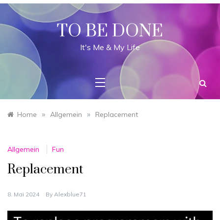
Skip
to
content
TO BE DONE
It's Me & My Life
»
»
Home
Allgemein
Replacement
Allgemein
Fun
Replacement
8. Mai 2024
By
Alexblue71