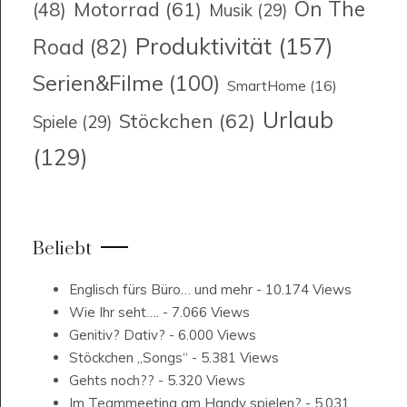
On The
Motorrad
(61)
(48)
Musik
(29)
Produktivität
(157)
Road
(82)
Serien&Filme
(100)
SmartHome
(16)
Urlaub
Stöckchen
(62)
Spiele
(29)
(129)
Beliebt
Englisch fürs Büro… und mehr
- 10.174 Views
Wie Ihr seht….
- 7.066 Views
Genitiv? Dativ?
- 6.000 Views
Stöckchen „Songs“
- 5.381 Views
Gehts noch??
- 5.320 Views
Im Teammeeting am Handy spielen?
- 5.031