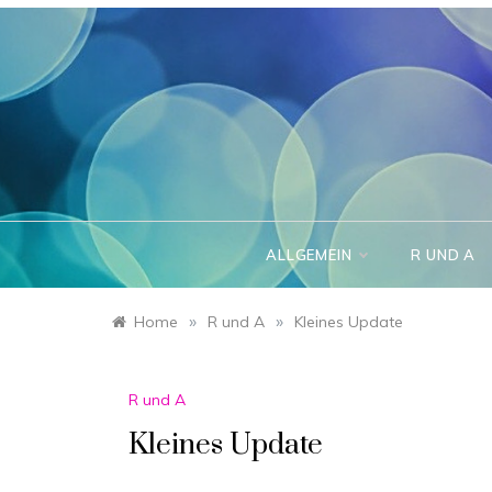
Skip
to
content
ALLGEMEIN
R UND A
»
»
Home
R und A
Kleines Update
R und A
Kleines Update