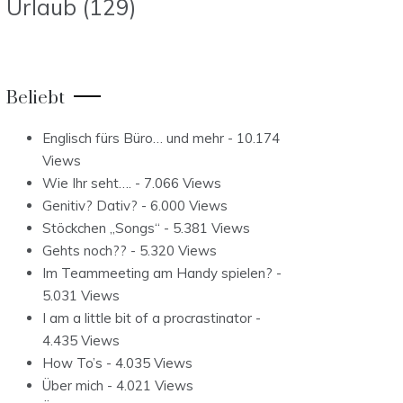
Urlaub
(129)
Beliebt
Englisch fürs Büro… und mehr
- 10.174
Views
Wie Ihr seht….
- 7.066 Views
Genitiv? Dativ?
- 6.000 Views
Stöckchen „Songs“
- 5.381 Views
Gehts noch??
- 5.320 Views
Im Teammeeting am Handy spielen?
-
5.031 Views
I am a little bit of a procrastinator
-
4.435 Views
How To’s
- 4.035 Views
Über mich
- 4.021 Views