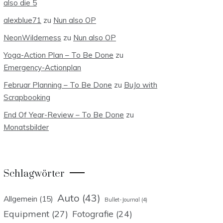
also die 5
alexblue71
zu
Nun also OP
NeonWilderness
zu
Nun also OP
Yoga-Action Plan – To Be Done
zu
Emergency-Actionplan
Februar Planning – To Be Done
zu
BuJo with
Scrapbooking
End Of Year-Review – To Be Done
zu
Monatsbilder
Schlagwörter
Auto
(43)
Allgemein
(15)
Bullet-Journal
(4)
Equipment
(27)
Fotografie
(24)