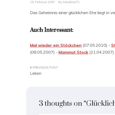
19. Februar 2007
By
Alexblue71
Das Geheimnis einer glücklichen Ehe liegt in vie
Auch Interessant:
Mal wieder ein Stöckchen
(07.05.2010) -
S
(08.05.2007) -
Mammut Stock
(21.04.2007)
Beitragsnavigation
Leben
3 thoughts on “
Glücklic