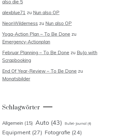
also die 5
alexblue71
zu
Nun also OP
NeonWilderness
zu
Nun also OP
Yoga-Action Plan – To Be Done
zu
Emergency-Actionplan
Februar Planning – To Be Done
zu
BuJo with
Scrapbooking
End Of Year-Review – To Be Done
zu
Monatsbilder
Schlagwörter
Auto
(43)
Allgemein
(15)
Bullet-Journal
(4)
Equipment
(27)
Fotografie
(24)