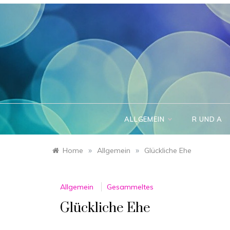
Skip
to
content
ALLGEMEIN
R UND A
»
»
Home
Allgemein
Glückliche Ehe
Allgemein
Gesammeltes
Glückliche Ehe