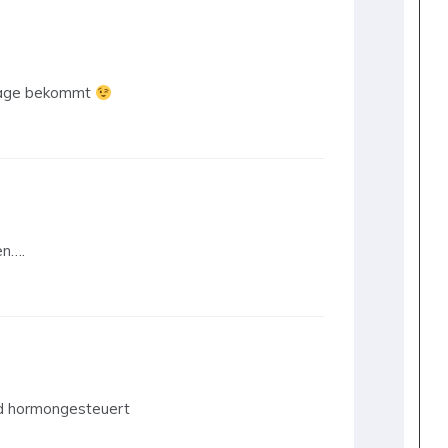
 tage bekommt
en….
nd hormongesteuert