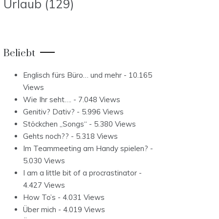
Urlaub
(129)
Beliebt
Englisch fürs Büro… und mehr
- 10.165
Views
Wie Ihr seht….
- 7.048 Views
Genitiv? Dativ?
- 5.996 Views
Stöckchen „Songs“
- 5.380 Views
Gehts noch??
- 5.318 Views
Im Teammeeting am Handy spielen?
-
5.030 Views
I am a little bit of a procrastinator
-
4.427 Views
How To’s
- 4.031 Views
Über mich
- 4.019 Views