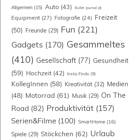
Auto
(43)
Allgemein
(15)
Bullet-Journal
(4)
Freizeit
Equipment
(27)
Fotografie
(24)
Fun
(221)
(50)
Freunde
(29)
Gesammeltes
Gadgets
(170)
(410)
Gesellschaft
(77)
Gesundheit
(59)
Hochzeit
(42)
Insta-Finds
(9)
KollegInnen
(58)
Medien
Kreativität
(32)
On The
Motorrad
(61)
(48)
Musik
(29)
Produktivität
(157)
Road
(82)
Serien&Filme
(100)
SmartHome
(16)
Urlaub
Stöckchen
(62)
Spiele
(29)