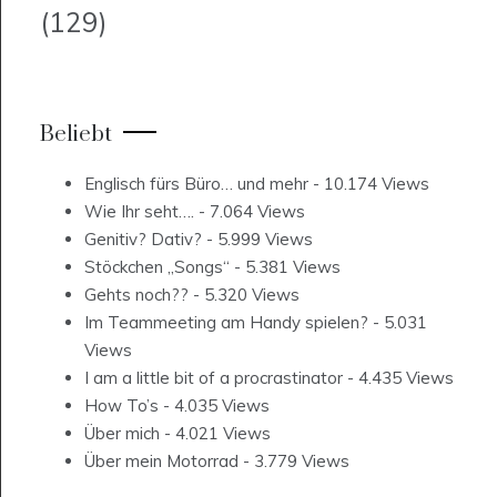
(129)
Beliebt
Englisch fürs Büro… und mehr
- 10.174 Views
Wie Ihr seht….
- 7.064 Views
Genitiv? Dativ?
- 5.999 Views
Stöckchen „Songs“
- 5.381 Views
Gehts noch??
- 5.320 Views
Im Teammeeting am Handy spielen?
- 5.031
Views
I am a little bit of a procrastinator
- 4.435 Views
How To’s
- 4.035 Views
Über mich
- 4.021 Views
Über mein Motorrad
- 3.779 Views