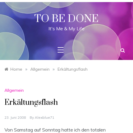
Skip
to
content
TO BE DONE
It's Me & My Life
»
»
Home
Allgemein
Erkältungsflash
Allgemein
Erkältungsflash
23. Juni 2008
By
Alexblue71
Von Samstag auf Sonntag hatte ich den totalen