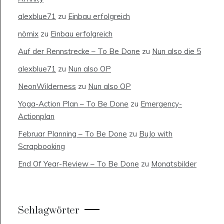
alexblue71
zu
Einbau erfolgreich
nömix
zu
Einbau erfolgreich
Auf der Rennstrecke – To Be Done
zu
Nun also die 5
alexblue71
zu
Nun also OP
NeonWilderness
zu
Nun also OP
Yoga-Action Plan – To Be Done
zu
Emergency-
Actionplan
Februar Planning – To Be Done
zu
BuJo with
Scrapbooking
End Of Year-Review – To Be Done
zu
Monatsbilder
Schlagwörter