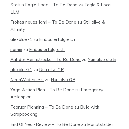
Status Eagle-Load – To Be Done
zu
Eagle & Local
LLM
Frohes neues Jahr! – To Be Done
zu
Still alive &
Affinity
alexblue71
zu
Einbau erfolgreich
nömix
zu
Einbau erfolgreich
Auf der Rennstrecke – To Be Done
zu
Nun also die 5
alexblue71
zu
Nun also OP
NeonWilderness
zu
Nun also OP
Yoga-Action Plan – To Be Done
zu
Emergency-
Actionplan
Februar Planning – To Be Done
zu
BuJo with
Scrapbooking
End Of Year-Review – To Be Done
zu
Monatsbilder