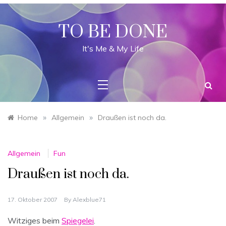
Skip
to
content
TO BE DONE
It's Me & My Life
»
»
Home
Allgemein
Draußen ist noch da.
Allgemein
Fun
Draußen ist noch da.
17. Oktober 2007
By
Alexblue71
Witziges beim
Spiegelei
.