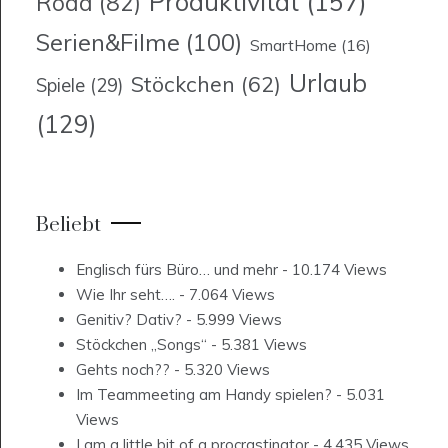
Produktivität
(157)
Road
(82)
Serien&Filme
(100)
SmartHome
(16)
Urlaub
Stöckchen
(62)
Spiele
(29)
(129)
Beliebt
Englisch fürs Büro… und mehr
- 10.174 Views
Wie Ihr seht….
- 7.064 Views
Genitiv? Dativ?
- 5.999 Views
Stöckchen „Songs“
- 5.381 Views
Gehts noch??
- 5.320 Views
Im Teammeeting am Handy spielen?
- 5.031
Views
I am a little bit of a procrastinator
- 4.435 Views